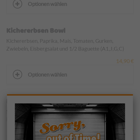
Optionen wählen
Kichererbsen Bowl
Kichererbsen, Paprika, Mais, Tomaten, Gurken,
Zwiebeln, Eisbergsalat und 1/2 Baguette (A1,J,G,C)
14,90
€
Optionen wählen
Bauernsalat
Schafskäse, Oliven, Tomaten, Gurken, Zwiebeln,
Peperoni und Eisbergsalat (A1, J, G, C)
14,50
€