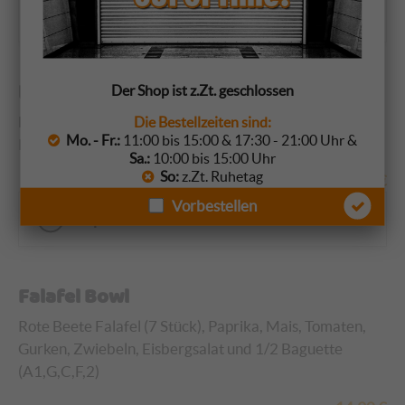
Optionen wählen
Hähnchenbrust Salat
Der Shop ist z.Zt. geschlossen
Hähnchenbrust, Mais, Tomaten, Gurken, Zwiebeln,
Die Bestellzeiten sind:
Mo. - Fr.:
11:00 bis 15:00 & 17:30 - 21:00 Uhr &
Peperoni und Eisbergsalat (A1, J, G, C)
Sa.:
10:00 bis 15:00 Uhr
So:
z.Zt. Ruhetag
14,50
€
Vorbestellen
Optionen wählen
Falafel Bowl
Rote Beete Falafel (7 Stück), Paprika, Mais, Tomaten,
Gurken, Zwiebeln, Eisbergsalat und 1/2 Baguette
(A1,G,C,F,2)