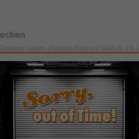
lecken
omaten, Gurken, Zwiebeln, Käse und Salat (A, J, K, I,
ghurtdressing, Majo oder selbstgemachtem Ketchup (G,
 Soße, Tomaten, Gurken, Zwiebeln, Käse und Salat (A1: