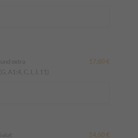
und
extra
17,60
€
 A1:4, C, I, J, 11)
Salat
14,60
€