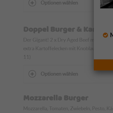
Optionen wählen
Doppel Burger & Kartoff
Mo
Der Gigant! 2 x Dry Aged Beef mit leckerer
extra Kartoffelecken mit Knoblauch-, Sals
11)
Optionen wählen
Mozzarella Burger
Mozzarella, Tomaten, Zwiebeln, Pesto, Käse