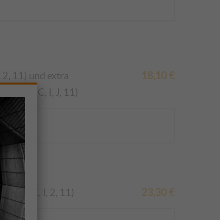
 2, 11)
und extra
18,10
€
 A1:4, C, I, J, 11)
4, J, K, I, 2, 11)
23,30
€