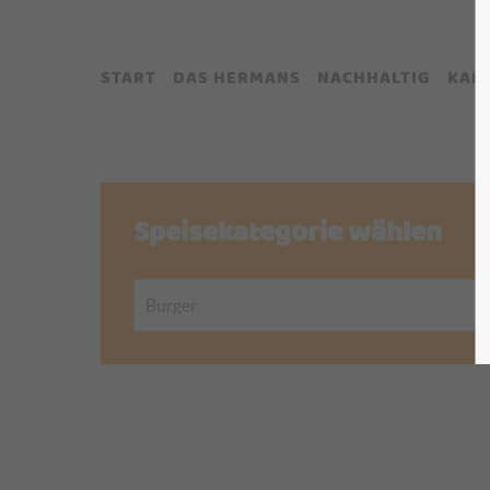
START
DAS HERMANS
NACHHALTIG
KAR
Speisekategorie wählen