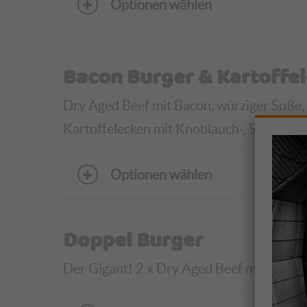
Optionen wählen
Bacon Burger & Kartoffe
Dry Aged Beef mit Bacon, würziger Soße, T
Kartoffelecken mit Knoblauch-, Salsa-, Jo
Optionen wählen
Doppel Burger
Der Gigant! 2 x Dry Aged Beef mit leckerer