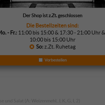
Der Shop ist z.Zt. geschlossen
elecken
Die Bestellzeiten sind:
. - Fr.:
11:00 bis 15:00 & 17:30 - 21:00 Uhr 
 Soße, Tomaten, Gurken, Zwiebeln, Käse und Salat (A, 
10:00 bis 15:00 Uhr
a-, Joghurtdressing, Majo oder selbstgemachtem Ketch
So:
z.Zt. Ruhetag
Vorbestellen
 und Salat (A: Weizenmehl, J, K, G, I, 2)