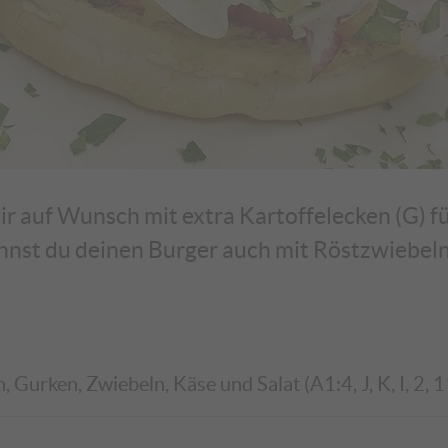
r auf Wunsch mit extra Kartoffelecken (G) für
nnst du deinen Burger auch mit Röstzwiebe
Gurken, Zwiebeln, Käse und Salat (A1:4, J, K, I, 2, 1