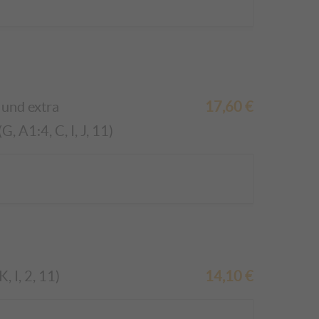
 und extra
17,60
€
 A1:4, C, I, J, 11)
 I, 2, 11)
14,10
€