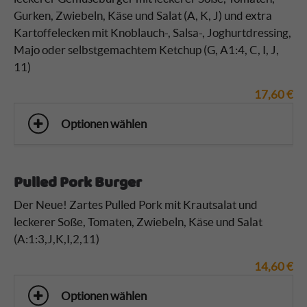
Gurken, Zwiebeln, Käse und Salat (A, K, J)
und
extra
Kartoffelecken mit Knoblauch-, Salsa-, Joghurtdressing,
Majo oder selbstgemachtem Ketchup (G, A1:4, C, I, J,
11)
17,60
€
Optionen wählen
Pulled Pork Burger
Der Neue! Zartes Pulled Pork mit Krautsalat und
leckerer Soße, Tomaten, Zwiebeln, Käse und Salat
(A:1:3,
J,K,I,2,11
)
14,60
€
Optionen wählen