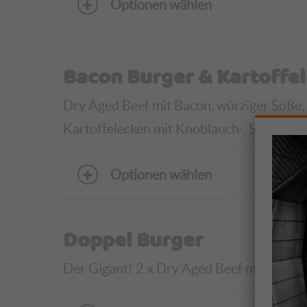
Optionen wählen
Bacon Burger & Kartoffe
Dry Aged Beef mit Bacon, würziger Soße, T
Kartoffelecken mit Knoblauch-, Salsa-, Jo
Optionen wählen
Doppel Burger
Der Gigant! 2 x Dry Aged Beef mit leckerer