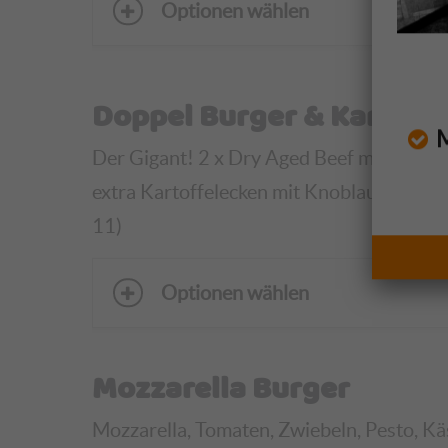
Optionen wählen
Doppel Burger & Kartoff
Mo
Der Gigant! 2 x Dry Aged Beef mit leckerer
extra Kartoffelecken mit Knoblauch-, Sals
11)
Optionen wählen
Mozzarella Burger
Mozzarella, Tomaten, Zwiebeln, Pesto, Käse