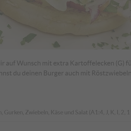
r auf Wunsch mit extra Kartoffelecken (G) für
nnst du deinen Burger auch mit Röstzwiebe
Gurken, Zwiebeln, Käse und Salat (A1:4, J, K, I, 2, 1