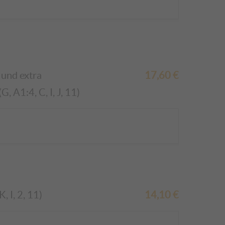
 und extra
17,60
€
 A1:4, C, I, J, 11)
 I, 2, 11)
14,10
€