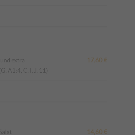
und
extra
17,60
€
 A1:4, C, I, J, 11)
Salat
14,60
€