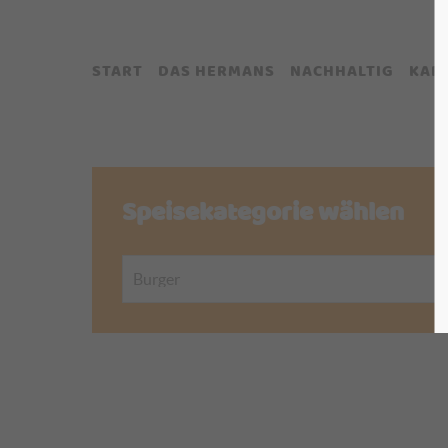
START
DAS HERMANS
NACHHALTIG
KAR
Speisekategorie wählen