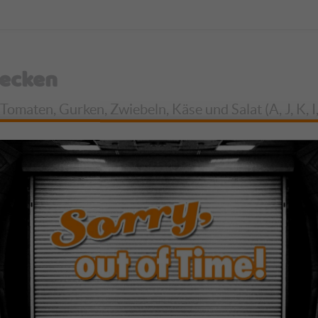
lecken
omaten, Gurken, Zwiebeln, Käse und Salat (A, J, K, I,
ghurtdressing, Majo oder selbstgemachtem Ketchup (G,
 Soße, Tomaten, Gurken, Zwiebeln, Käse und Salat (A1: