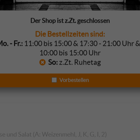
Der Shop ist z.Zt. geschlossen
elecken
Die Bestellzeiten sind:
. - Fr.:
11:00 bis 15:00 & 17:30 - 21:00 Uhr 
 Soße, Tomaten, Gurken, Zwiebeln, Käse und Salat (A, 
10:00 bis 15:00 Uhr
a-, Joghurtdressing, Majo oder selbstgemachtem Ketch
So:
z.Zt. Ruhetag
Vorbestellen
 und Salat (A: Weizenmehl, J, K, G, I, 2)