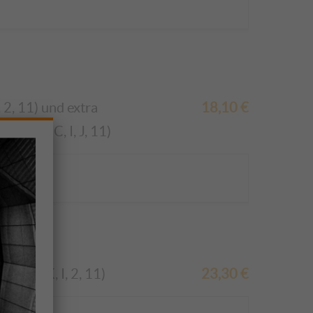
 2, 11)
und extra
18,10
€
 A1:4, C, I, J, 11)
4, J, K, I, 2, 11)
23,30
€