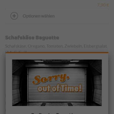
7,90
€
Optionen wählen
Schafskäse Baguette
Schafskäse, Oregano, Tomaten, Zwiebeln, Eisbergsalat
(A1, G, C, 2)
7,80
€
Optionen wählen
Mozzarella Baguette
Mozzarella, Basilikum, Tomaten, Zwiebeln, Eisbergsalat
(A1, G, C, 2)