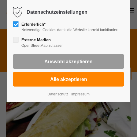
Menu
Datenschutzeinstellungen
Erforderlich*
Notwendige Cookies damit die Website korrekt funktioniert
Speisekategorie wählen
Externe Medien
OpenStreetMap zulassen
Wa
Baguettes
bestellen
Datenschutz
Impressum