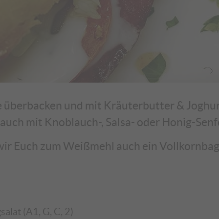
 überbacken und mit Kräuterbutter & Joghurt
uch mit Knoblauch-, Salsa- oder Honig-Senf
wir Euch zum Weißmehl auch ein Vollkornbagu
alat (A1, G, C, 2)