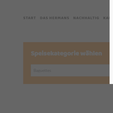
START
DAS HERMANS
NACHHALTIG
KAR
Speisekategorie wählen