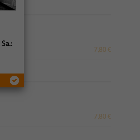
&
Sa.:
7,80
€
7,80
€