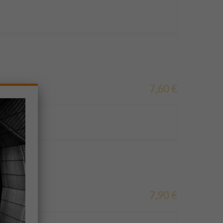
7,60
€
7,90
€