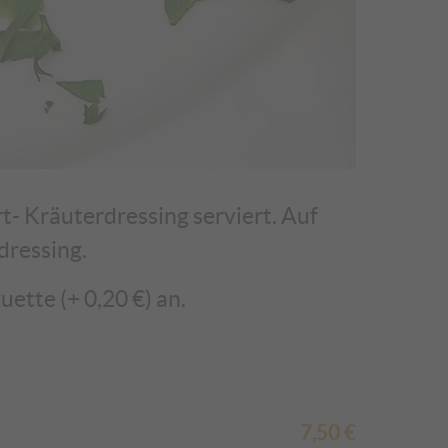
- Kräuterdressing serviert. Auf
dressing.
ette (+ 0,20 €) an.
7,50
€