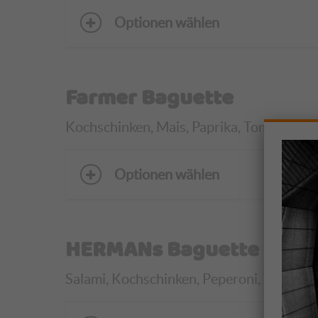
Optionen wählen
Farmer Baguette
Kochschinken, Mais, Paprika, Tomaten, Zwie
Optionen wählen
HERMANs Baguette
Salami, Kochschinken, Peperoni, Tomaten, Z