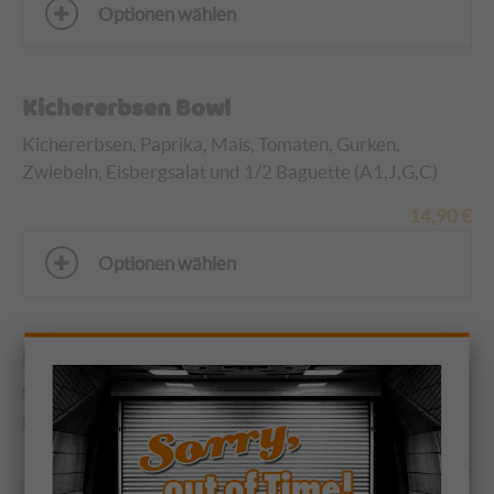
Optionen wählen
Kichererbsen Bowl
Kichererbsen, Paprika, Mais, Tomaten, Gurken,
Zwiebeln, Eisbergsalat und 1/2 Baguette (A1,J,G,C)
14,90
€
Optionen wählen
Bauernsalat
Schafskäse, Oliven, Tomaten, Gurken, Zwiebeln,
Peperoni und Eisbergsalat (A1, J, G, C)
14,50
€