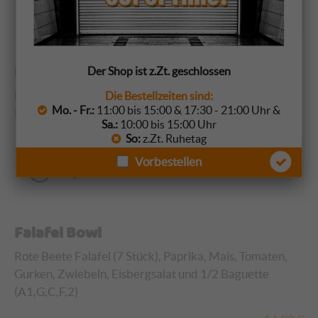
Optionen wählen
Hähnchenbrust Salat
Der Shop ist z.Zt. geschlossen
Hähnchenbrust, Mais, Tomaten, Gurken, Zwiebeln,
Die Bestellzeiten sind:
Mo. - Fr.:
11:00 bis 15:00 & 17:30 - 21:00 Uhr &
Peperoni und Eisbergsalat (A1, J, G, C)
Sa.:
10:00 bis 15:00 Uhr
So:
z.Zt. Ruhetag
14,50
€
Vorbestellen
Optionen wählen
Falafel Bowl
Rote Beete Falafel (7 Stück), Paprika, Mais, Tomaten,
Gurken, Zwiebeln, Eisbergsalat und 1/2 Baguette
(A1,G,C,F,2)