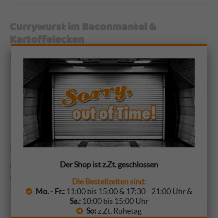
Currywurst im Baconmantel &
Kartoffelecken
mit selbstgemachtem Ketchup dazu Kartoffelecken (G,
J, I, 11)
13,60
€
Optionen wählen
Kartoffelecken
Der Shop ist z.Zt. geschlossen
mit Knoblauch-, Salsa-, Joghurtdressing (A:1), Majo,
Cheese Style Sauce o. selbstgemachtem Ketchup (G, C,
Die Bestellzeiten sind:
I, J, 11)
Mo. - Fr.:
11:00 bis 15:00 & 17:30 - 21:00 Uhr &
Sa.:
10:00 bis 15:00 Uhr
6,40
€
So:
z.Zt. Ruhetag