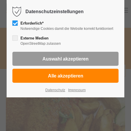
Menu
Datenschutzeinstellungen
Erforderlich*
Notwendige Cookies damit die Website korrekt funktioniert
Speisekategorie wählen
Externe Medien
OpenStreetMap zulassen
Wa
Currywurst & Snacks
bestellen
Datenschutz
Impressum