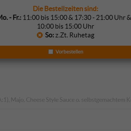
Die Bestellzeiten sind:
. - Fr.:
11:00 bis 15:00 & 17:30 - 21:00 Uhr 
el & Kartoffelecken
10:00 bis 15:00 Uhr
So:
z.Zt. Ruhetag
lecken (G, J, I, 11)
Vorbestellen
A:1), Majo, Cheese Style Sauce o. selbstgemachtem Ket