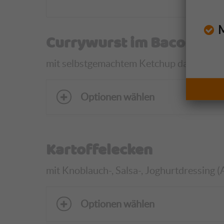
Mo
Currywurst im Baconmant
mit selbstgemachtem Ketchup dazu Kartoffe
Optionen wählen
Kartoffelecken
mit Knoblauch-, Salsa-, Joghurtdressing (
Optionen wählen