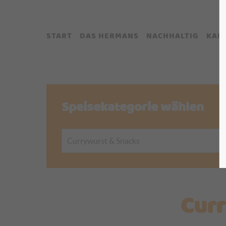
START
DAS HERMANS
NACHHALTIG
KAR
Speisekategorie wählen
Curr