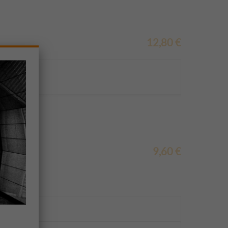
12,80
€
9,60
€