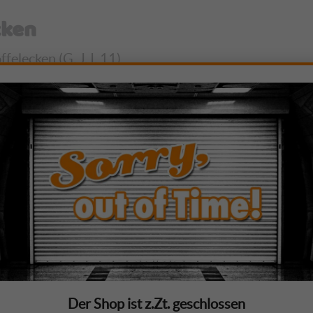
cken
lecken (G, J, I, 11)
tel
uettehälfte (A1, G, J, I, 11)
Der Shop ist z.Zt. geschlossen