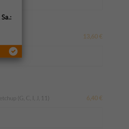
&
Sa.:
13,60
€
chup (G, C, I, J, 11)
6,40
€