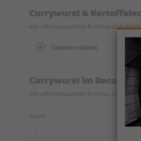
Currywurst & Kartoffele
mit selbstgemachtem Ketchup dazu Kartoffe
Optionen wählen
Currywurst im Baconman
mit selbstgemachtem Ketchup und einer Bag
Anzahl: