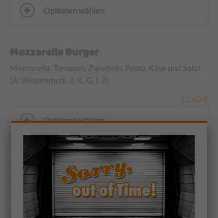
Optionen wählen
Mozzarella Burger
Mozzarella, Tomaten, Zwiebeln, Pesto, Käse und Salat
(A: Weizenmehl, J, K, G, I, 2)
13,60
€
Optionen wählen
Mozzarella Burger & Kartoffelecken
Mozzarella, Tomaten, Zwiebeln, Pesto, Käse und Salat
und extra Kartoffelecken mit Knoblauch-, Salsa-,
Joghurtdressing, Majo oder selbstgemachtem Ketchup
(G, A 1:4, C, I, J, 2, 11)