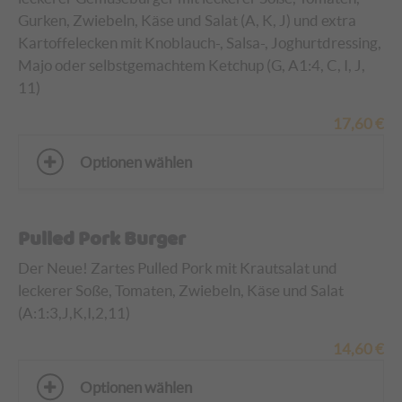
Gurken, Zwiebeln, Käse und Salat (A, K, J)
und
extra
Kartoffelecken mit Knoblauch-, Salsa-, Joghurtdressing,
Majo oder selbstgemachtem Ketchup (G, A1:4, C, I, J,
11)
17,60
€
Optionen wählen
Pulled Pork Burger
Der Neue! Zartes Pulled Pork mit Krautsalat und
leckerer Soße, Tomaten, Zwiebeln, Käse und Salat
(A:1:3,
J,K,I,2,11
)
14,60
€
Optionen wählen