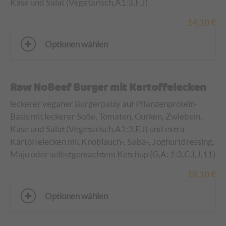
Käse und Salat (Vegetarisch,A1:3,F,J)
14,10
€
Optionen wählen
Raw NoBeef Burger mit Kartoffelecken
leckerer veganer Burgerpatty auf Pflanzenprotein-
Basis mit leckerer Soße, Tomaten, Gurken, Zwiebeln,
Käse und Salat (Vegetarisch,A1:3,F,J) und
extra
Kartoffelecken mit Knoblauch-, Salsa-, Joghurtdressing,
Majo oder selbstgemachtem Ketchup (G,A: 1:3,C,I,J,11)
18,10
€
Optionen wählen