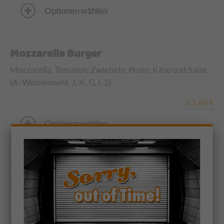
Optionen wählen
Mozzarella Burger
Mozzarella, Tomaten, Zwiebeln, Pesto, Käse und Salat
(A: Weizenmehl, J, K, G, I, 2)
13,60
€
Optionen wählen
Mozzarella Burger & Kartoffelecken
Mozzarella, Tomaten, Zwiebeln, Pesto, Käse und Salat
und extra Kartoffelecken mit Knoblauch-, Salsa-,
Joghurtdressing, Majo oder selbstgemachtem Ketchup
(G, A 1:4, C, I, J, 2, 11)