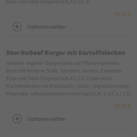
Käse und Salat (Vegetarisch,A1:3,F,J)
14,10
€
Optionen wählen
Raw NoBeef Burger mit Kartoffelecken
leckerer veganer Burgerpatty auf Pflanzenprotein-
Basis mit leckerer Soße, Tomaten, Gurken, Zwiebeln,
Käse und Salat (Vegetarisch,A1:3,F,J) und
extra
Kartoffelecken mit Knoblauch-, Salsa-, Joghurtdressing,
Majo oder selbstgemachtem Ketchup (G,A: 1:3,C,I,J,11)
18,10
€
Optionen wählen