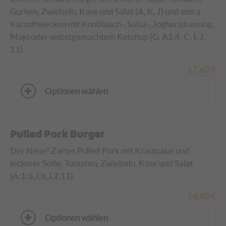
Gurken, Zwiebeln, Käse und Salat (A, K, J)
und
extra
Kartoffelecken mit Knoblauch-, Salsa-, Joghurtdressing,
Majo oder selbstgemachtem Ketchup (G, A1:4, C, I, J,
11)
17,60
€
Optionen wählen
Pulled Pork Burger
Der Neue! Zartes Pulled Pork mit Krautsalat und
leckerer Soße, Tomaten, Zwiebeln, Käse und Salat
(A:1:3,
J,K,I,2,11
)
14,60
€
Optionen wählen