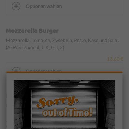
Optionen wählen
Mozzarella Burger
Mozzarella, Tomaten, Zwiebeln, Pesto, Käse und Salat
(A: Weizenmehl, J, K, G, I, 2)
13,60
€
Optionen wählen
Mozzarella Burger & Kartoffelecken
Mozzarella, Tomaten, Zwiebeln, Pesto, Käse und Salat
und extra Kartoffelecken mit Knoblauch-, Salsa-,
Joghurtdressing, Majo oder selbstgemachtem Ketchup
(G, A 1:4, C, I, J, 2, 11)