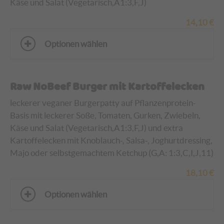
Käse und Salat (Vegetarisch,A1:3,F,J)
14,10
€
Optionen wählen
Raw NoBeef Burger mit Kartoffelecken
leckerer veganer Burgerpatty auf Pflanzenprotein-
Basis mit leckerer Soße, Tomaten, Gurken, Zwiebeln,
Käse und Salat (Vegetarisch,A1:3,F,J) und
extra
Kartoffelecken mit Knoblauch-, Salsa-, Joghurtdressing,
Majo oder selbstgemachtem Ketchup (G,A: 1:3,C,I,J,11)
18,10
€
Optionen wählen