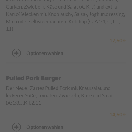
Gurken, Zwiebeln, Käse und Salat (A, K, J)
und
extra
Kartoffelecken mit Knoblauch-, Salsa-, Joghurtdressing,
Majo oder selbstgemachtem Ketchup (G, A1:4, C, I, J,
11)
17,60
€
Optionen wählen
Pulled Pork Burger
Der Neue! Zartes Pulled Pork mit Krautsalat und
leckerer Soße, Tomaten, Zwiebeln, Käse und Salat
(A:1:3,
J,K,I,2,11
)
14,60
€
Optionen wählen