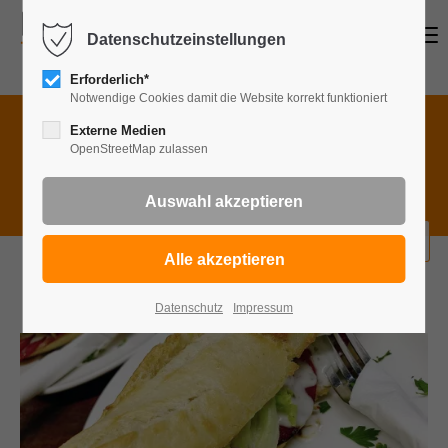
Menu
Datenschutzeinstellungen
Erforderlich*
Notwendige Cookies damit die Website korrekt funktioniert
Speisekategorie wählen
Externe Medien
OpenStreetMap zulassen
Wa
Baguettes
bestellen
Datenschutz
Impressum