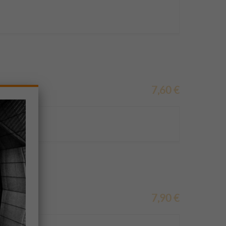
7,60
€
7,90
€