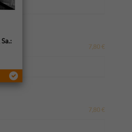
&
Sa.:
7,80
€
7,80
€