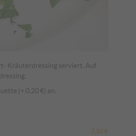
- Kräuterdressing serviert. Auf
dressing.
ette (+ 0,20 €) an.
7,50
€