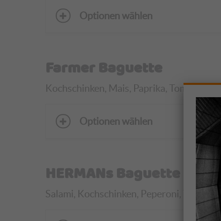
Optionen wählen
Farmer Baguette
Kochschinken, Mais, Paprika, Tomaten, Zwie
Optionen wählen
HERMANs Baguette
Salami, Kochschinken, Peperoni, Tomaten, Z