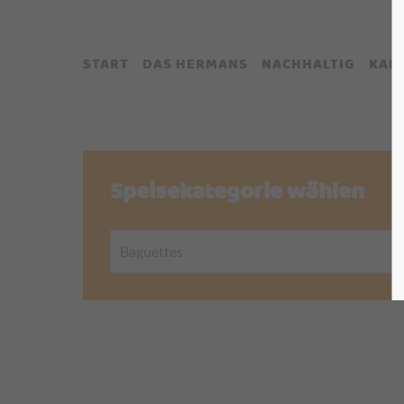
START
DAS HERMANS
NACHHALTIG
KAR
Speisekategorie wählen