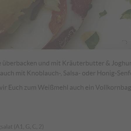
 überbacken und mit Kräuterbutter & Joghurt
uch mit Knoblauch-, Salsa- oder Honig-Senf
wir Euch zum Weißmehl auch ein Vollkornbagu
alat (A1, G, C, 2)